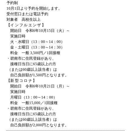
予約制
10月1日より予約を開始します。
受付窓口または電話予約
対象者 高校生以上
【
インフルエンザ
】
開始日 令和6年10月15日（火）～
実施日時
火・水曜日（13：00～14：00）
金・土曜日（13：00～14：30）
料金 一般 3,500円／1回接種
・碧南市に住民登録があり、
接種日当日に
65
歳以上の方
（または
60
歳以上該当者）は
自己負
担額が
1,500
円となります。
【
新型コロナ
】
開始日 令和6年10月21日（月）～
実施日時
月曜日（13：00～14：00）
料金 一般15,000／1回接種
・碧南市に住民登録があり、
接種日当日に
65
歳以上の方
（または
60
歳以上該当者）は
自己負担額が2
,000
円となります。