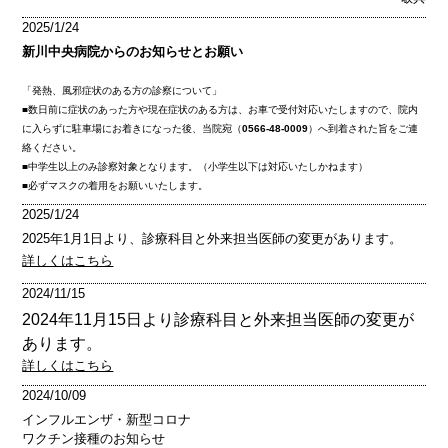
2025/1/24
新川中央病院からのお知らせとお願い
「発熱、風邪症状のある方の診察について」
■数日前に症状のあった方や現在症状のある方は、お車で受付対応いたしますので、院内
に入らずに駐車場にお着きになった後、当院宛（
0566-48-0009
）へ到着された旨をご連
絡ください。
■中学生以上のみ診察対象となります。（小学生以下は対応いたしかねます）
■必ずマスクの着用をお願いいたします。
2025/1/24
2025年1月1日より、診療科目と外来担当医師の変更があります。
詳しくはこちら
2024/11/15
2024年11月15日より診療科目と外来担当医師の変更が
あります。
詳しくはこちら
2024/10/09
インフルエンザ・新型コロナ
ワクチン接種のお知らせ