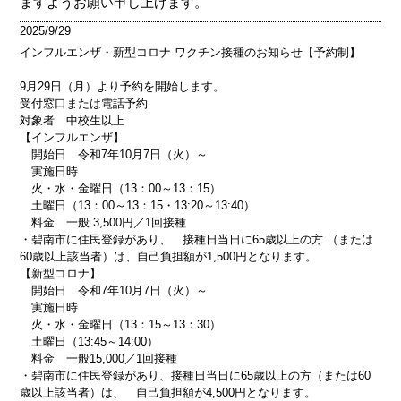
ますようお願い申し上げます。
2025/9/29
インフルエンザ・新型コロナ ワクチン接種のお知らせ【
予約制】
9
月
29
日（月）より予約を開始します。
受付窓口または電話予約
対象者 中校生以上
【インフルエンザ】
開始日 令和
7
年
10
月
7
日（火）～
実施日時
火・水・金曜日（
13
：
00
～
13
：
15
）
土曜日（
13
：
00
～
13
：
15
・
13:20
～
13:40
）
料金 一般
3,500
円／
1
回接種
・碧南市に住民登録があり、 接種日当日に
65
歳以上の方 （または
60
歳以上該当者）は、自己負担額が
1,500
円となります。
【新型コロナ】
開始日 令和
7
年
10
月
7
日（火）～
実施日時
火・水・金曜日（
13
：
15
～
13
：
30
）
土曜日（
13:45
～
14:00
）
料金 一般
15,000
／
1
回接種
・碧南市に住民登録があり、接種日当日に
65
歳以上の方（または
60
歳以上該当者）は、 自己負担額が
4,500
円となります。