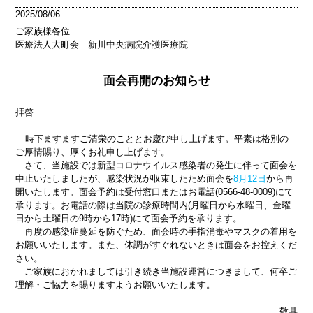
2025/08/06
ご家族様各位
医療法人大町会 新川中央病院介護医療院
面会再開のお知らせ
拝啓
時下ますますご清栄のこととお慶び申し上げます。平素は格別の
ご厚情賜り、厚くお礼申し上げます。
さて、当施設では新型コロナウイルス感染者の発生に伴って面会を
中止いたしましたが、感染状況が収束したため面会を
8
月
12
日
から再
開いたします。面会予約は受付窓口またはお電話
(0566-48-0009)
にて
承ります。お電話の際は当院の診療時間内
(
月曜日から水曜日、金曜
日から土曜日の
9
時から
17
時
)
にて面会予約を承ります。
再度の感染症蔓延を防ぐため、面会時の手指消毒やマスクの着用を
お願いいたします。また、体調がすぐれないときは面会をお控えくだ
さい。
ご家族におかれましては引き続き当施設運営につきまして、何卒ご
理解・ご協力を賜りますようお願いいたします。
敬具